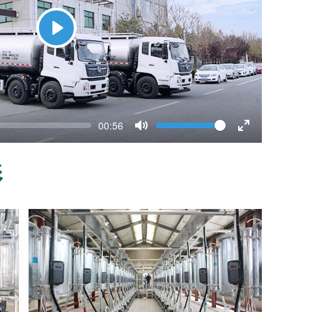
Play
eek
Volume
Current
00:56
time
Toggle
Toggle
Mute
Fullscreen
影