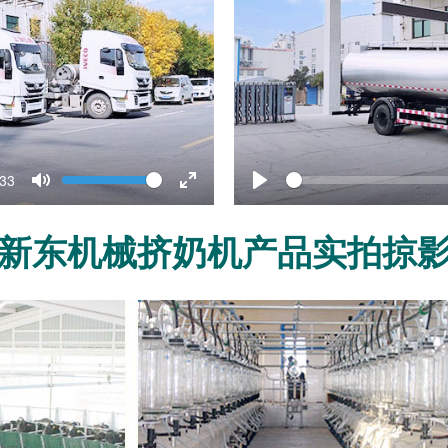
Volume
S
rent
:33
e
Toggle
Toggle
Play
Mute
Fullscreen
新东机械挤奶机产品实拍掠