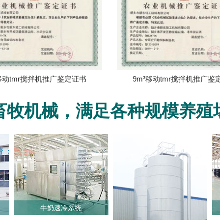
³移动tmr搅拌机推广鉴定证书
9m³移动tmr搅拌机推广鉴
畜牧机械，满足各种规模养殖
牛奶速冷系统