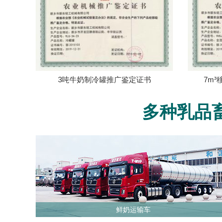
3吨牛奶制冷罐推广鉴定证书
7m
多种乳品
鲜奶运输车