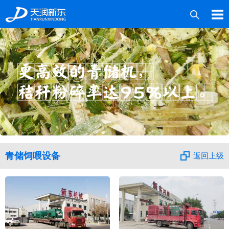
产品中心
案例中心
媒体中心
技术服务
关于新东
青储饲喂设备
返回上级
联系我们