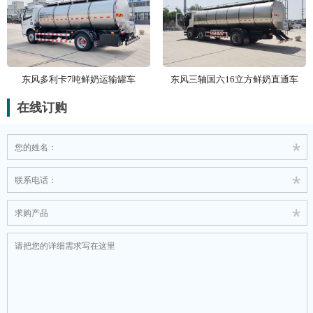
东风多利卡7吨鲜奶运输罐车
东风三轴国六16立方鲜奶直通车
在线订购