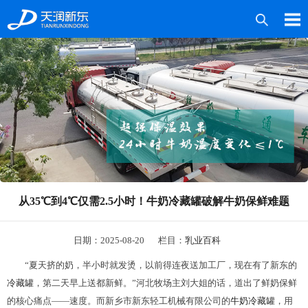
产品中心
案例中心
媒体中心
技术服务
从35℃到4℃仅需2.5小时！牛奶冷藏罐破解牛奶保鲜难题
关于新东
联系我们
日期：2025-08-20
栏目：
乳业百科
“夏天挤的奶，半小时就发烫，以前得连夜送加工厂，现在有了新东的
冷藏罐
，第二天早上送都新鲜。”河北牧场主刘大姐的话，道出了鲜奶保鲜
的核心痛点——速度。而新乡市新东轻工机械有限公司的
牛奶
冷藏罐
，用