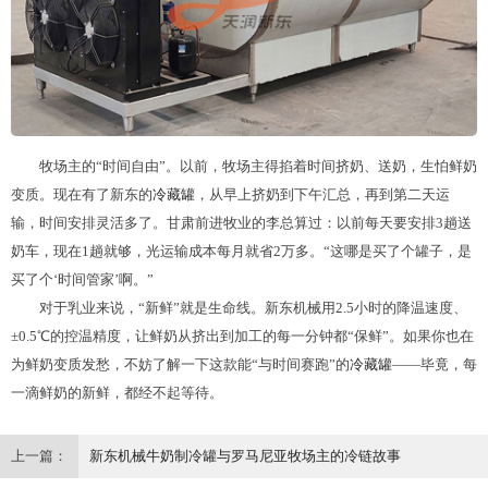
牧场主的“时间自由”。以前，牧场主得掐着时间挤奶、送奶，生怕鲜奶
变质。现在有了新东的
冷藏罐
，从早上挤奶到下午汇总，再到第二天运
输，时间安排灵活多了。甘肃前进牧业的李总算过：以前每天要安排3趟送
奶车，现在1趟就够，光运输成本每月就省2万多。“这哪是买了个罐子，是
买了个‘时间管家’啊。”
对于乳业来说，“新鲜”就是生命线。新东机械用2.5小时的降温速度、
±0.5℃的控温精度，让鲜奶从挤出到加工的每一分钟都“保鲜”。如果你也在
为鲜奶变质发愁，不妨了解一下这款能“与时间赛跑”的
冷藏罐
——毕竟，每
一滴鲜奶的新鲜，都经不起等待。
上一篇：
新东机械牛奶制冷罐与罗马尼亚牧场主的冷链故事