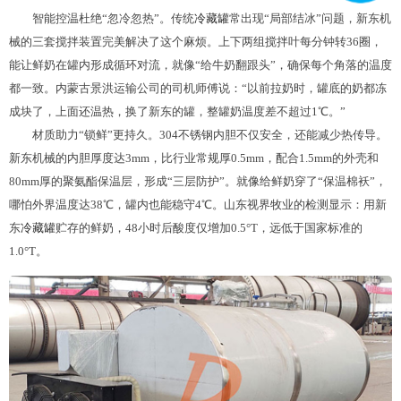
智能控温杜绝“忽冷忽热”。传统
冷藏罐
常出现“局部结冰”问题，新东机
械的三套搅拌装置完美解决了这个麻烦。上下两组搅拌叶每分钟转36圈，
能让鲜奶在罐内形成循环对流，就像“给牛奶翻跟头”，确保每个角落的温度
都一致。内蒙古景洪运输公司的司机师傅说：“以前拉奶时，罐底的奶都冻
成块了，上面还温热，换了新东的罐，整罐奶温度差不超过1℃。”
材质助力“锁鲜”更持久。304不锈钢内胆不仅安全，还能减少热传导。
新东机械的内胆厚度达3mm，比行业常规厚0.5mm，配合1.5mm的外壳和
80mm厚的聚氨酯保温层，形成“三层防护”。就像给鲜奶穿了“保温棉袄”，
哪怕外界温度达38℃，罐内也能稳守4℃。山东视界牧业的检测显示：用新
东
冷藏罐
贮存的鲜奶，48小时后酸度仅增加0.5°T，远低于国家标准的
1.0°T。