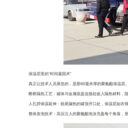
保温层里的“时间凝固术”
真正让技术人员屏息的，是那80毫米厚的聚氨酯保温层。在-
断桥隔热工艺：罐体与金属底盘连接处嵌入隔热材料，阻隔
人孔脖保温延伸：较易漏热的罐顶开口处，保温层如衣领般
整体发泡技术：高压注入的聚氨酯泡沫充盈每个角落，形成