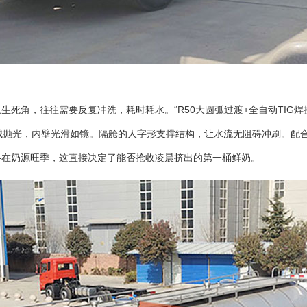
角，往往需要反复冲洗，耗时耗水。“R50大圆弧过渡+全自动TIG焊
械抛光，内壁光滑如镜。隔舱的人字形支撑结构，让水流无阻碍冲刷。配合
—在奶源旺季，这直接决定了能否抢收凌晨挤出的第一桶鲜奶。