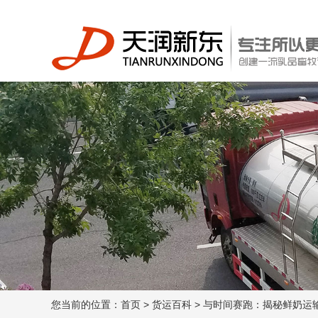
您当前的位置：
首页
>
货运百科
>
与时间赛跑：揭秘鲜奶运输