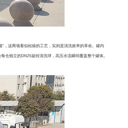
接”，这两项看似枯燥的工艺，实则是清洗效率的革命。罐内
每仓独立的DN25旋转清洗球，高压水流瞬间覆盖整个罐体。