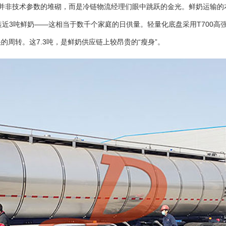
！”这并非技术参数的堆砌，而是冷链物流经理们眼中跳跃的金光。鲜奶运
近3吨鲜奶——这相当于数千个家庭的日供量。轻量化底盘采用T700高强
周转。这7.3吨，是鲜奶供应链上较昂贵的“瘦身”。