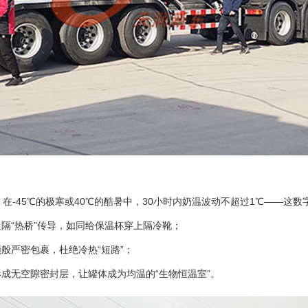
45℃的极寒或40℃的酷暑中，30小时内奶温波动不超过1℃——这数
“热桥”传导，如同给保温杯穿上隔冷靴；
严密包裹，杜绝冷热“短路”；
无空隙密封层，让罐体成为均温的“生物恒温室”。