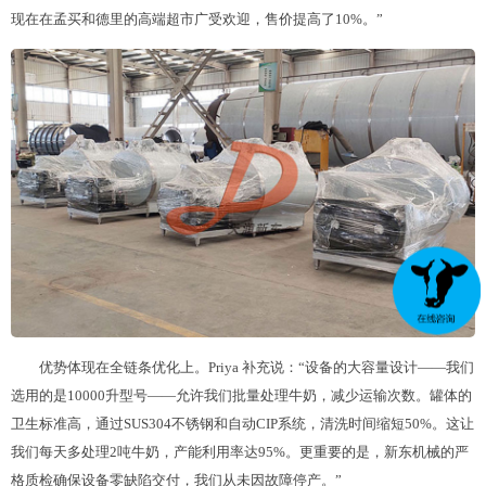
现在在孟买和德里的高端超市广受欢迎，售价提高了10%。”
优势体现在全链条优化上。Priya 补充说：“设备的大容量设计——我们
选用的是10000升型号——允许我们批量处理牛奶，减少运输次数。罐体的
卫生标准高，通过SUS304不锈钢和自动CIP系统，清洗时间缩短50%。这让
我们每天多处理2吨牛奶，产能利用率达95%。更重要的是，新东机械的严
格质检确保设备零缺陷交付，我们从未因故障停产。”