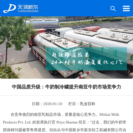
产品中心
案例中心
媒体中心
技术服务
中国品质升级：牛奶制冷罐提升南亚牛奶市场竞争力
关于新东
联系我们
日期：2026-01-10
栏目：
乳业百科
在竞争激烈的南亚乳制品市场，质量是核心竞争力。Mithai Milk
Products Pvt. Ltd. 的首席执行官 Priya Sharma 坦言：“过去，我们的牛奶常
因保鲜问题被零售商退货。但自从与中国新乡市新东轻工机械有限公司合