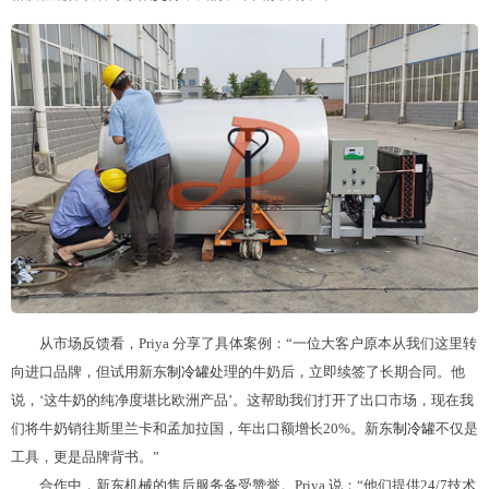
从市场反馈看，Priya 分享了具体案例：“一位大客户原本从我们这里转
向进口品牌，但试用新东
制冷罐
处理的牛奶后，立即续签了长期合同。他
说，‘这牛奶的纯净度堪比欧洲产品’。这帮助我们打开了出口市场，现在我
们将牛奶销往斯里兰卡和孟加拉国，年出口额增长20%。新东
制冷罐
不仅是
工具，更是品牌背书。”
合作中，新东机械的售后服务备受赞誉。Priya 说：“他们提供24/7技术