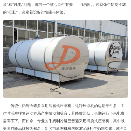
音”和“耗电”问题，都与一个核心部件有关——压缩机，它就像
牛奶
制冷罐
的“心脏”，决定着设备的性能与体验。
传统
牛奶
制冷罐
多采用活塞式压缩机，这种压缩机的运动部件多，工
作时活塞往复运动容易产生振动和噪音，且能效比低，长期运行下来电费
居高不下。而如今，专业的
牛奶
制冷罐
已普遍采用涡旋式压缩机，其中以
美国谷轮品牌较为知名，新乡市新东机械的9GRW系列
牛奶
制冷罐
，就全部