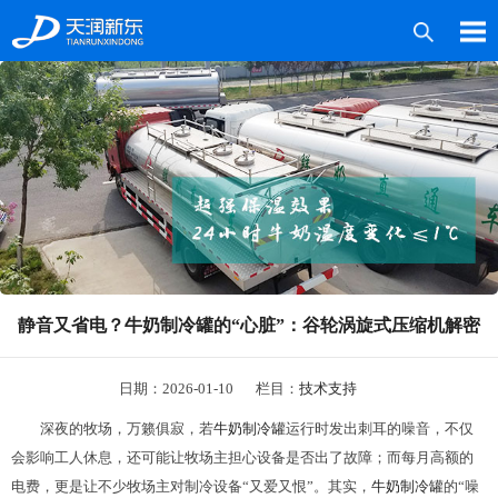
产品中心
案例中心
媒体中心
技术服务
静音又省电？牛奶制冷罐的“心脏”：谷轮涡旋式压缩机解密
关于新东
联系我们
日期：2026-01-10
栏目：
技术支持
深夜的牧场，万籁俱寂，若
牛奶
制冷罐
运行时发出刺耳的噪音，不仅
会影响工人休息，还可能让牧场主担心设备是否出了故障；而每月高额的
电费，更是让不少牧场主对制冷设备“又爱又恨”。其实，
牛奶
制冷罐
的“噪