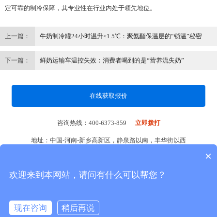
定可靠的制冷保障，其专业性在行业内处于领先地位。
上一篇：
牛奶制冷罐24小时温升≤1.5℃：聚氨酯保温层的“锁温”秘密
下一篇：
鲜奶运输车温控失效：消费者喝到的是“营养流失奶”
在线获取报价
咨询热线：400-6373-859
立即拨打
地址：中国-河南-新乡高新区，静泉路以南，丰华街以西
×
创建一流乳品畜牧设备企业
欢迎来到本网站，请问有什么可以帮您？
让中国乳品畜牧设备走出国门走向世界
现在咨询
稍后再说