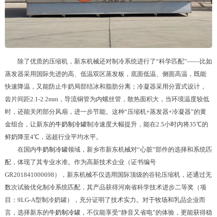
除了优质的压缩机，新东机械还对制冷系统进行了“科学匹配”——比如
蒸发器采用国际先进的高、低温双区蒸发板，底面低温、侧面高温，既能
快速降温，又能防止牛奶局部结冰和脂肪分离；冷凝器采用分置式设计，
齿片间距2.1-2.2mm，导流铜管为内螺丝管，散热面积大，当环境温度较低
时，还能关闭部分风扇，进一步节能。这种“压缩机+蒸发器+冷凝器”的黄
金组合，让新东的
牛奶
制冷罐
制冷速度大幅提升，能在2.5小时内将35℃的
鲜奶降至4℃，远超行业平均水平。
在国内
牛奶
制冷罐
领域，新乡市新东机械对“心脏”部件的选择和系统匹
配，体现了其专业水准。作为高新技术企业（证书编号
GR201841000698），新东机械不仅选用国际顶级的谷轮压缩机，还通过无
数次试验优化制冷系统匹配，其产品获得河南省科学技术进步二等奖（项
目：9LG-A型制冷奶罐），充分证明了技术实力。对于牧场和乳品企业而
言，选择新东的
牛奶
制冷罐
，不仅能享受“静音又省电”的体验，更能获得稳